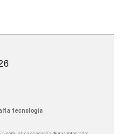
026
alta tecnologia
LED com luz de condução diurna integrada;