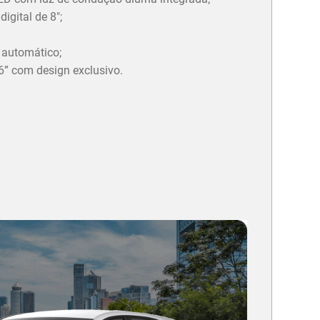
igital de 8";
 automático;
6” com design exclusivo.