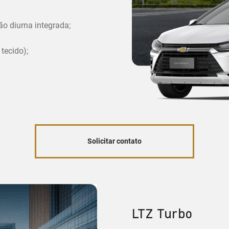
ão diurna integrada;
tecido);
Solicitar contato
LTZ Turbo