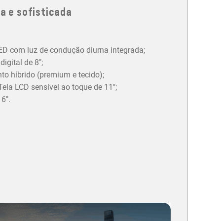
a e sofisticada
LED com luz de condução diurna integrada;
igital de 8";
o híbrido (premium e tecido);
ela LCD sensível ao toque de 11";
6".