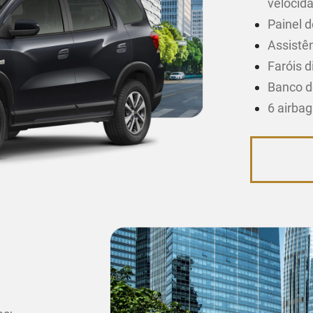
velocid
Painel d
Assistên
Faróis d
Banco d
6 airba