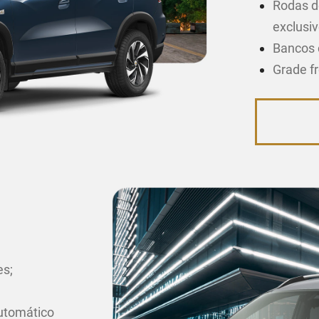
Rodas d
exclusiv
Bancos 
Grade f
es;
utomático