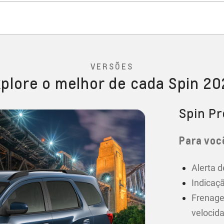
VERSÕES
plore o melhor de cada Spin 2
Spin P
Para você
Alerta d
Indicaçã
Frenage
velocid