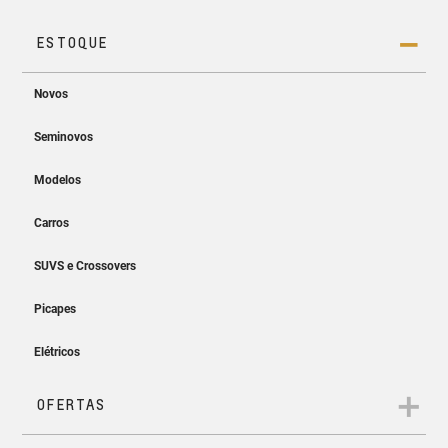
Projeção sem fio
Easy Entry & Easy Start
Projete a tela do seu smartphone no MyLink sem os cabos.
Entre, ligue e siga. Sem precisar
tirar a chave do bolso!
App myChevrolet
Controle e monitore as informações do seu Chevrolet direto
do seu celular.
Ar-condicionado
digital automático
Temperatura ideal a bordo em
todos os caminhos.